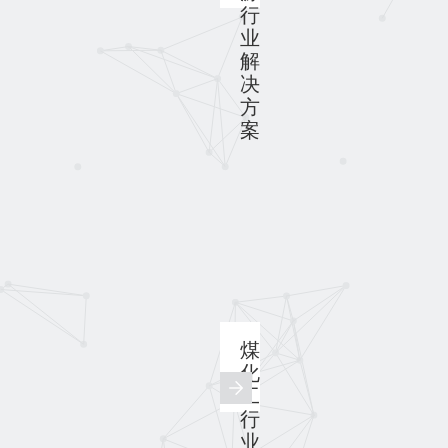
行
业
解
决
方
案
煤
化
工
行
业