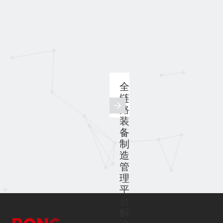
全
链
路
装
备
制
造
管
理
平
台
解