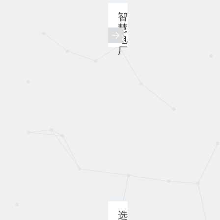
智
慧
电
厂
选