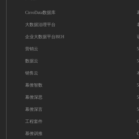
CirroData数据库
大数据治理平台
企业大数据平台BEH
营销云
数据云
销售云
幕僚智数
幕僚深思
幕僚深言
工程套件
C
慕僚训推
C