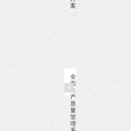
案
全
面
生
产
质
量
管
理
系