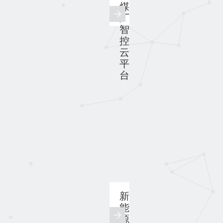
煤
厂
智
控
云
平
台
新
能
源